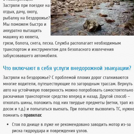
Застряли при поездке на
отдых, дачу, охоту,
рыбалку на бездорожье?
Мы поможем быстро и
аккуратно вытащить
машину из кювета,
грязи, болота, снега, песка. Служба располагает необходимым
транспортом и инструментом для безопасного извлечения
забуксовавшего автомобиля.
Что включают в себя услуги внедорожной эвакуации?
Застряли на бездорожье? С проблемой плохих дорог сталкиваются
многие водители, путешествующие по загородным трассам. Вернуть
авто на устойчивую поверхность можно попробовать самостоятельно
раскачивая транспортное средство вперед и назад. Другой способ –
откопать шины, положить под них твердые предметы (ветки, трап из
досок и т.д.) и попытаться выехать. При попытке вызволить ТС, нужн
помнить о
правилах
:
Стоя по днище в луже не рекомендовано заводить мотор из-за
риска гидроудара и повреждения узлов.