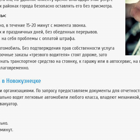
х районах города безопасно оставлять его без присмотра.
ь»:
о, в течение 15-20 минут с момента звонка.
 и праздничных дней, без обеденных перерывов.
 на себя проблемы с оплатой штрафа.
втомобиль. Без подтверждения прав собственности услуга
рочные заказы «трезвого водителя» стоят дороже, зато
ать транспортное средство на стоянку, к гаражу или в автосервис, на
благовременно.
ь в Новокузнецке
организациями. По запросу предоставляем документы для отчетности
ально водят легковые автомобили любого класса, владеют механикой,
вакуатор.
ьно.
 минут.