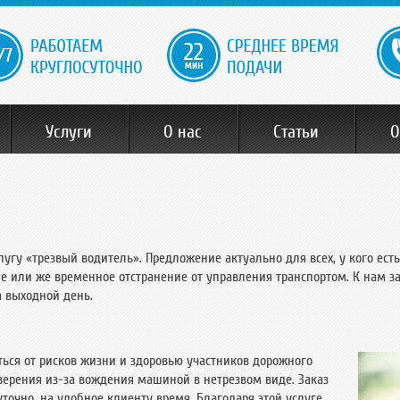
22
Услуги
О нас
Статьи
О
гу «трезвый водитель». Предложение актуально для всех, у кого есть
е или же временное отстранение от управления транспортом. К нам з
а выходной день.
ться от рисков жизни и здоровью участников дорожного
верения из-за вождения машиной в нетрезвом виде. Заказ
точно, на удобное клиенту время. Благодаря этой услуге